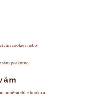
ictvím cookies nebo
k sám poskytne.
ávám
bo odběratelů e booku a