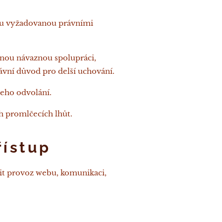
obu vyžadovanou právními
dnou návaznou spolupráci,
ávní důvod pro delší uchování.
jeho odvolání.
h promlčecích lhůt.
řístup
it provoz webu, komunikaci,