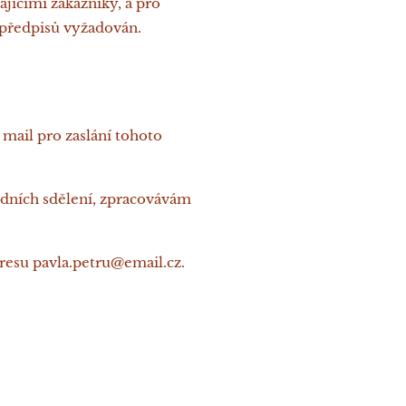
ajícími zákazníky, a pro
 předpisů vyžadován.
mail pro zaslání tohoto
odních sdělení, zpracovávám
dresu pavla.petru@email.cz.