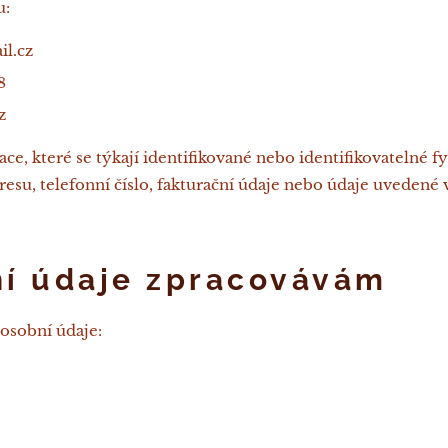
u:
il.cz
8
z
ce, které se týkají identifikované nebo identifikovatelné f
esu, telefonní číslo, fakturační údaje nebo údaje uvedené 
ní údaje zpracovávám
osobní údaje: