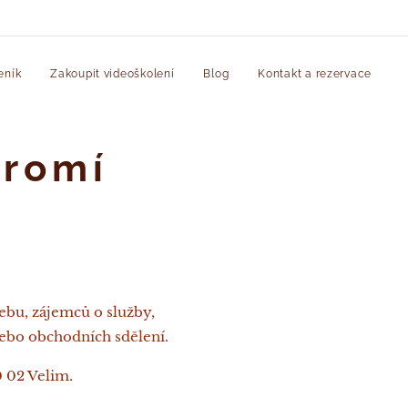
eník
Zakoupit videoškolení
Blog
Kontakt a rezervace
kromí
ebu, zájemců o služby,
 nebo obchodních sdělení.
0 02 Velim.