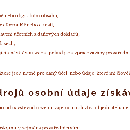
bě nebo digitálním obsahu,
es formulář nebo e mail,
tavení účetních a daňových dokladů,
lasech,
ející s návštěvou webu, pokud jsou zpracovávány prostředn
které jsou nutné pro daný účel, nebo údaje, které mi člově
zdrojů osobní údaje získ
mo od návštěvníků webu, zájemců o služby, objednatelů ne
oskytnuty zejména prostřednictvím: