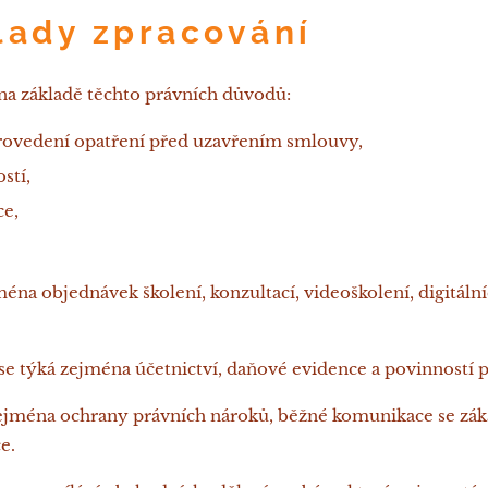
klady zpracování
na základě těchto právních důvodů:
rovedení opatření před uzavřením smlouvy,
stí,
e,
ména objednávek školení, konzultací, videoškolení, digitáln
 se týká zejména účetnictví, daňové evidence a povinností 
ejména ochrany právních nároků, běžné komunikace se záka
e.