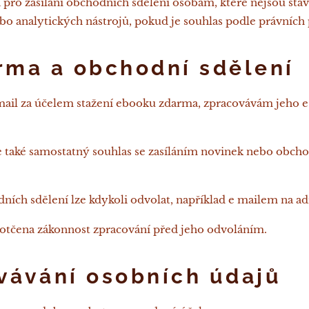
 pro zasílání obchodních sdělení osobám, které nejsou stáv
bo analytických nástrojů, pokud je souhlas podle právních
rma a obchodní sdělení
 mail za účelem stažení ebooku zdarma, zpracovávám jeho e 
ře také samostatný souhlas se zasíláním novinek nebo obch
dních sdělení lze kdykoli odvolat, například e mailem na a
otčena zákonnost zpracování před jeho odvoláním.
vávání osobních údajů