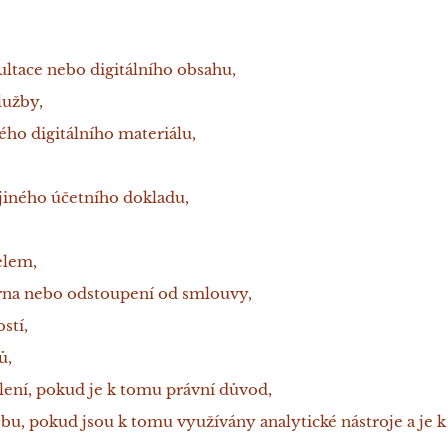
ultace nebo digitálního obsahu,
lužby,
ého digitálního materiálu,
jiného účetního dokladu,
elem,
orna nebo odstoupení od smlouvy,
stí,
ů,
lení, pokud je k tomu právní důvod,
bu, pokud jsou k tomu využívány analytické nástroje a je 