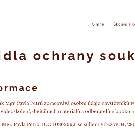
O mně
Školení a c
idla ochrany sou
formace
ak Mgr. Pavla Petrů zpracovává osobní údaje návštěvníků w
, videoškolení, digitálních materiálů a odběratelů e booku
 Mgr. Pavla Petrů, IČO 10862692, se sídlem Vítězov 34, 28