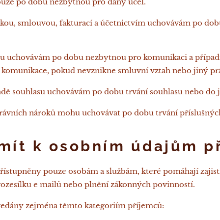
ouze po dobu nezbytnou pro daný účel.
návkou, smlouvou, fakturací a účetnictvím uchovávám po d
vkou uchovávám po dobu nezbytnou pro komunikaci a přípa
í komunikace, pokud nevznikne smluvní vztah nebo jiný pr
ladě souhlasu uchovávám po dobu trvání souhlasu nebo do 
právních nároků mohu uchovávat po dobu trvání příslušnýc
mít k osobním údajům p
řístupněny pouze osobám a službám, které pomáhají zajist
, rozesílku e mailů nebo plnění zákonných povinností.
ředány zejména těmto kategoriím příjemců: