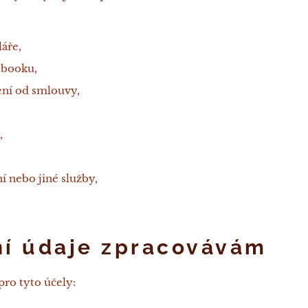
áře,
 booku,
ní od smlouvy,
,
 nebo jiné služby,
ní údaje zpracovávám
ro tyto účely: